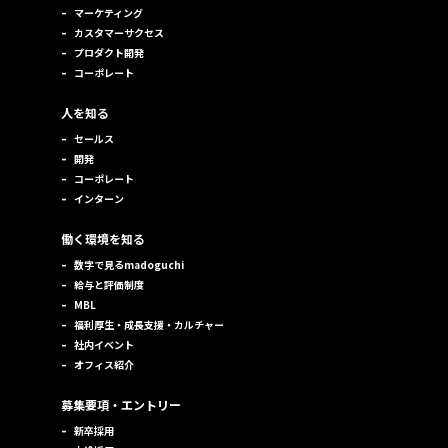
–
マーケティング
–
カスタマーサクセス
–
プロダクト開発
–
コーポレート
人を知る
–
セールス
–
開発
–
コーポレート
–
インターン
働く環境を知る
–
数字で見るmadoguchi
–
給与と評価制度
–
MBL
–
福利厚生・成長支援・カルチャー
–
社内イベント
–
オフィス紹介
募集要項・エントリー
–
新卒採用